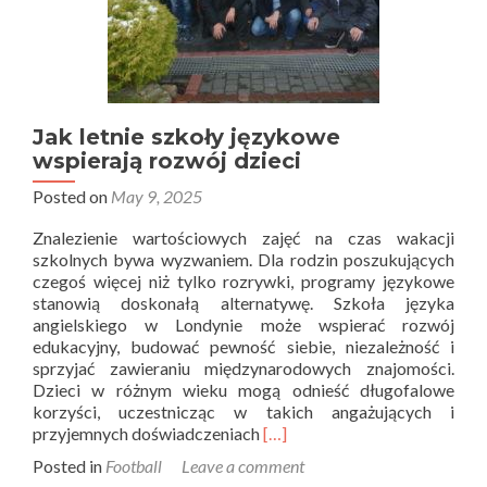
Jak letnie szkoły językowe
wspierają rozwój dzieci
Posted on
May 9, 2025
Znalezienie wartościowych zajęć na czas wakacji
szkolnych bywa wyzwaniem. Dla rodzin poszukujących
czegoś więcej niż tylko rozrywki, programy językowe
stanowią doskonałą alternatywę. Szkoła języka
angielskiego w Londynie może wspierać rozwój
edukacyjny, budować pewność siebie, niezależność i
sprzyjać zawieraniu międzynarodowych znajomości.
Dzieci w różnym wieku mogą odnieść długofalowe
korzyści, uczestnicząc w takich angażujących i
Read
przyjemnych doświadczeniach
[…]
more
Posted in
Football
Leave a comment
about