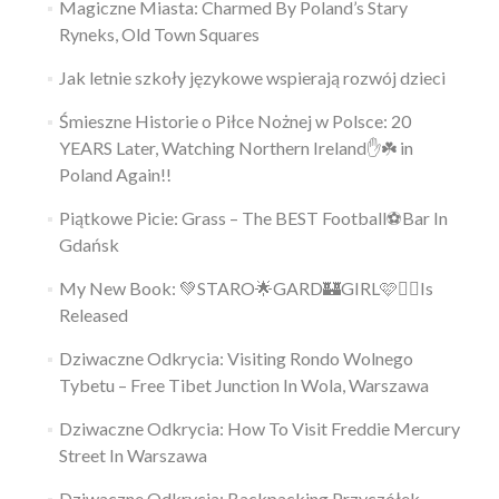
Magiczne Miasta: Charmed By Poland’s Stary
Ryneks, Old Town Squares
Jak letnie szkoły językowe wspierają rozwój dzieci
Śmieszne Historie o Piłce Nożnej w Polsce: 20
YEARS Later, Watching Northern Ireland✋️☘️ in
Poland Again!!
Piątkowe Picie: Grass – The BEST Football⚽Bar In
Gdańsk
My New Book: 💚STARO🌟GARD🏰GIRL🩷👱‍♀️Is
Released
Dziwaczne Odkrycia: Visiting Rondo Wolnego
Tybetu – Free Tibet Junction In Wola, Warszawa
Dziwaczne Odkrycia: How To Visit Freddie Mercury
Street In Warszawa
Dziwaczne Odkrycia: Backpacking Przyczółek