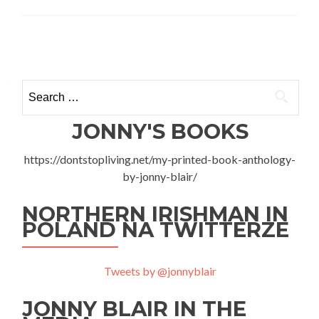
Jak
letnie
szkoły
Posts
językowe
wspierają
navigation
rozwój
Search
dzieci
for:
JONNY'S BOOKS
https://dontstopliving.net/my-printed-book-anthology-
by-jonny-blair/
NORTHERN IRISHMAN IN
POLAND NA TWITTERZE
Tweets by @jonnyblair
JONNY BLAIR IN THE