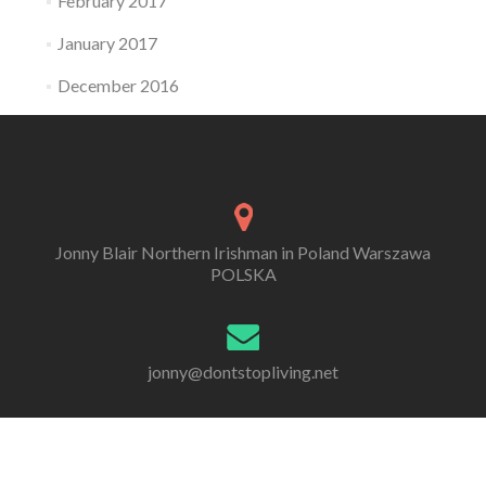
February 2017
January 2017
December 2016
Jonny Blair Northern Irishman in Poland Warszawa
POLSKA
jonny@dontstopliving.net
0 332 548 954